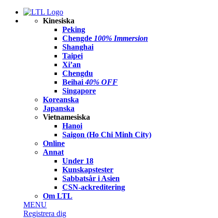
Kinesiska
Peking
Chengde
100% Immersion
Shanghai
Taipei
Xi’an
Chengdu
Beihai
40% OFF
Singapore
Koreanska
Japanska
Vietnamesiska
Hanoi
Saigon (Ho Chi Minh City)
Online
Annat
Under 18
Kunskapstester
Sabbatsår i Asien
CSN-ackreditering
Om LTL
MENU
Registrera dig