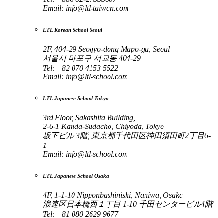
Email:
info@ltl-taiwan.com
LTL Korean School Seoul
2F, 404-29 Seogyo-dong Mapo-gu, Seoul
서울시 마포구 서교동 404-29
Tel: +82 070 4153 5522
Email:
info@ltl-school.com
LTL Japanese School Tokyo
3rd Floor, Sakashita Building,
2-6-1 Kanda-Sudachō, Chiyoda, Tokyo
坂下ビル 3階, 東京都千代田区神田須田町2丁目6-
1
Email:
info@ltl-school.com
LTL Japanese School Osaka
4F, 1-1-10 Nipponbashinishi, Naniwa, Osaka
浪速区日本橋西１丁目 1-10 千田センタービル4階
Tel: +81 080 2629 9677