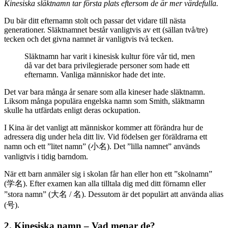
Kinesiska släktnamn tar första plats eftersom de är mer värdefulla.
Du bär ditt efternamn stolt och passar det vidare till nästa
generationer. Släktnamnet består vanligtvis av ett (sällan två/tre)
tecken och det givna namnet är vanligtvis två tecken.
Släktnamn har varit i kinesisk kultur före vår tid, men
då var det bara privilegierade personer som hade ett
efternamn. Vanliga människor hade det inte.
Det var bara många år senare som alla kineser hade släktnamn.
Liksom många populära engelska namn som Smith, släktnamn
skulle ha utfärdats enligt deras ockupation.
I Kina är det vanligt att människor kommer att förändra hur de
adressera dig under hela ditt liv. Vid födelsen ger föräldrarna ett
namn och ett ”litet namn” (小名). Det ”lilla namnet” används
vanligtvis i tidig barndom.
När ett barn anmäler sig i skolan får han eller hon ett ”skolnamn”
(学名). Efter examen kan alla tilltala dig med ditt förnamn eller
”stora namn” (大名 / 名). Dessutom är det populärt att använda alias
(号).
2.
Kinesiska namn – Vad menar de?