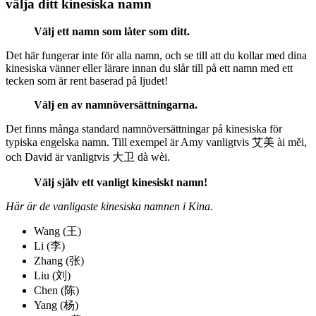
välja ditt kinesiska namn
Välj ett namn som låter som ditt.
Det här fungerar inte för alla namn, och se till att du kollar med dina
kinesiska vänner eller lärare innan du slår till på ett namn med ett
tecken som är rent baserad på ljudet!
Välj en av namnöversättningarna.
Det finns många standard namnöversättningar på kinesiska för
typiska engelska namn. Till exempel är Amy vanligtvis 艾美 ài měi,
och David är vanligtvis 大卫 dà wèi.
Välj själv ett vanligt kinesiskt namn!
Här är de vanligaste kinesiska namnen i Kina.
Wang (王)
Li (李)
Zhang (张)
Liu (刘)
Chen (陈)
Yang (杨)