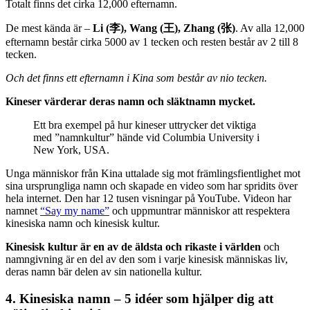
Totalt finns det cirka 12,000 efternamn.
De mest kända är –
Li (李), Wang (王), Zhang (张)
. Av alla 12,000
efternamn består cirka 5000 av 1 tecken och resten består av 2 till 8
tecken.
Och det finns ett efternamn i Kina som består av nio tecken.
Kineser värderar deras namn och släktnamn mycket.
Ett bra exempel på hur kineser uttrycker det viktiga
med ”namnkultur” hände vid Columbia University i
New York, USA.
Unga människor från Kina uttalade sig mot främlingsfientlighet mot
sina ursprungliga namn och skapade en video som har spridits över
hela internet. Den har 12 tusen visningar på YouTube. Videon har
namnet
“Say my name”
och uppmuntrar människor att respektera
kinesiska namn och kinesisk kultur.
Kinesisk kultur är en av de äldsta och rikaste i världen
och
namngivning är en del av den som i varje kinesisk människas liv,
deras namn bär delen av sin nationella kultur.
4.
Kinesiska namn – 5 idéer som hjälper dig att