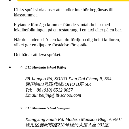
LTLs språkskola anser att studier inte bör begränsas till
klassrummet.
Flytande förmåga kommer från de samtal du har med
lokalbefolkningen på en restaurang, i en taxi eller på en bar.
När du studerar i Asien kan du fördjupa dig helt i kulturen,
vilket ger en djupare förståelse för språket.
Det här är att leva språket.
LTL Mandarin School Beijing
88 Jianguo Rd, SOHO Xian Dai Cheng B, 504
建国路88号现代城SOHO B座 504
Tel: +86 (010) 6512 9057
Email:
beijing@ltl-school.com
LTL Mandarin School Shanghai
Xiangyang South Rd. Modern Mansion Bldg. A #901
徐汇区襄阳南路218号现代大厦 A座 901室