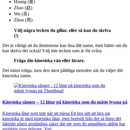
Huang (黄)
Zhao (赵)
Wu (吴)
Zhou (周)
Välj några tecken du gillar, eller så kan du skriva
(!)
Det är viktigt att du åtminstone kan läsa ditt namn, men bättre om du
kan skriva det också! Välj inte tecken som är för svåra.
Fråga din kinesiska vän eller lärare.
Det minst roliga, men den mest pålitliga metoden när du väljer ditt
kinesiska namn.
Kinesiska sånger – 12 låtar på kinesiska som du måste lyssna på
Kinesiska låtar som inte går att missa Ett bra sätt att lära sig
kinesiska är med kinesiska låtar, men bortsett från det så finns det
faktiskt några anständiga saker där ute som du antagligen aldrig har
snubblat över tidigare. Vad…