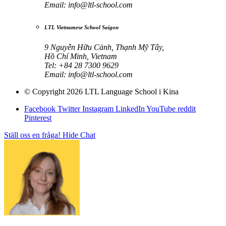
Email:
info@ltl-school.com
LTL Vietnamese School Saigon
9 Nguyễn Hữu Cảnh, Thạnh Mỹ Tây,
Hồ Chí Minh, Vietnam
Tel: +84 28 7300 9629
Email:
info@ltl-school.com
© Copyright 2026 LTL Language School i Kina
Facebook
Twitter
Instagram
LinkedIn
YouTube
reddit
Pinterest
Ställ oss en fråga!
Hide Chat