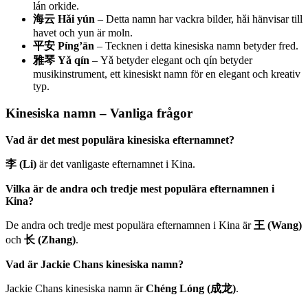
lán orkide.
海云 Hǎi yún
– Detta namn har vackra bilder, hǎi hänvisar till
havet och yun är moln.
平安 Píng’ān
– Tecknen i detta kinesiska namn betyder fred.
雅琴 Yǎ qín
– Yǎ betyder elegant och qín betyder
musikinstrument, ett kinesiskt namn för en elegant och kreativ
typ.
Kinesiska namn – Vanliga frågor
Vad är det mest populära kinesiska efternamnet?
李 (Li)
är det vanligaste efternamnet i Kina.
Vilka är de andra och tredje mest populära efternamnen i
Kina?
De andra och tredje mest populära efternamnen i Kina är
王 (Wang)
och
长 (Zhang)
.
Vad är Jackie Chans kinesiska namn?
Jackie Chans kinesiska namn är
Chéng Lóng (成龙)
.