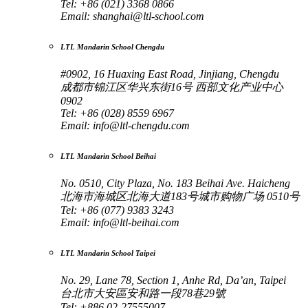
Tel: +86 (021) 3368 0866
Email:
shanghai@ltl-school.com
LTL Mandarin School Chengdu
#0902, 16 Huaxing East Road, Jinjiang, Chengdu
成都市锦江区华兴东街16号 西部文化产业中心
0902
Tel: +86 (028) 8559 6967
Email:
info@ltl-chengdu.com
LTL Mandarin School Beihai
No. 0510, City Plaza, No. 183 Beihai Ave. Haicheng
北海市海城区北海大道183号城市购物广场 0510号
Tel: +86 (077) 9383 3243
Email:
info@ltl-beihai.com
LTL Mandarin School Taipei
No. 29, Lane 78, Section 1, Anhe Rd, Da’an, Taipei
台北市大安區安和路一段78巷29號
Tel: +886 02-27555007