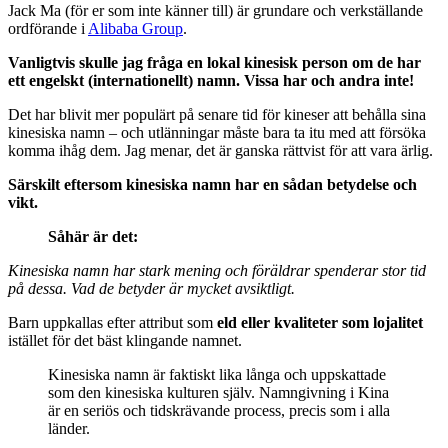
Jack Ma (för er som inte känner till) är grundare och verkställande
ordförande i
Alibaba Group
.
Vanligtvis skulle jag fråga en lokal kinesisk person om de har
ett engelskt (internationellt) namn. Vissa har och andra inte!
Det har blivit mer populärt på senare tid för kineser att behålla sina
kinesiska namn – och utlänningar måste bara ta itu med att försöka
komma ihåg dem. Jag menar, det är ganska rättvist för att vara ärlig.
Särskilt eftersom kinesiska namn har en sådan betydelse och
vikt.
Såhär är det:
Kinesiska namn har stark mening och föräldrar spenderar stor tid
på dessa. Vad de betyder är mycket avsiktligt.
Barn uppkallas efter attribut som
eld eller kvaliteter som lojalitet
istället för det bäst klingande namnet.
Kinesiska namn är faktiskt lika långa och uppskattade
som den kinesiska kulturen själv. Namngivning i Kina
är en seriös och tidskrävande process, precis som i alla
länder.