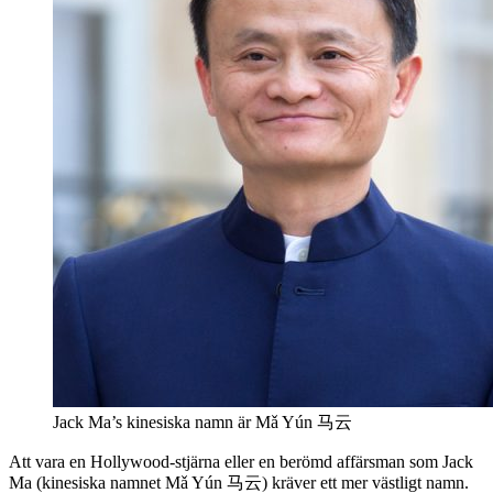
Jack Ma’s kinesiska namn är Mǎ Yún 马云
Att vara en Hollywood-stjärna eller en berömd affärsman som Jack
Ma (kinesiska namnet Mǎ Yún 马云) kräver ett mer västligt namn.