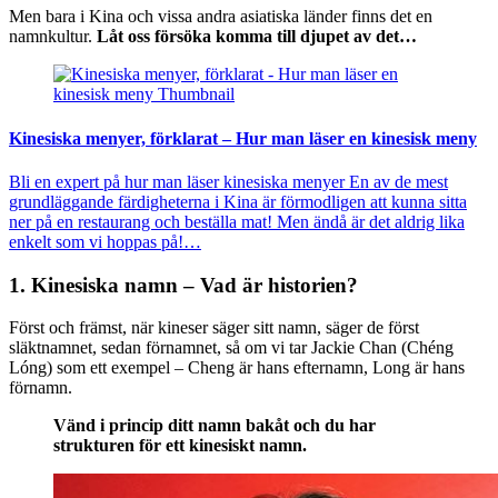
Men bara i Kina och vissa andra asiatiska länder finns det en
namnkultur.
Låt oss försöka komma till djupet av det…
Kinesiska menyer, förklarat – Hur man läser en kinesisk meny
Bli en expert på hur man läser kinesiska menyer En av de mest
grundläggande färdigheterna i Kina är förmodligen att kunna sitta
ner på en restaurang och beställa mat! Men ändå är det aldrig lika
enkelt som vi hoppas på!…
1. Kinesiska namn – Vad är historien?
Först och främst, när kineser säger sitt namn, säger de först
släktnamnet, sedan förnamnet, så om vi tar Jackie Chan (Chéng
Lóng) som ett exempel – Cheng är hans efternamn, Long är hans
förnamn.
Vänd i princip ditt namn bakåt och du har
strukturen för ett kinesiskt namn.