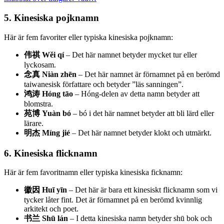
5.
Kinesiska pojknamn
Här är fem favoriter eller typiska kinesiska pojknamn:
伟祺 Wěi qí
– Det här namnet betyder mycket tur eller
lyckosam.
念真 Niàn zhēn
– Det här namnet är förnamnet på en berömd
taiwanesisk författare och betyder ”läs sanningen”.
鸿涛 Hóng tāo
– Hóng-delen av detta namn betyder att
blomstra.
苑博 Yuàn bó
– bó i det här namnet betyder att bli lärd eller
lärare.
明杰 Míng jié
– Det här namnet betyder klokt och utmärkt.
6.
Kinesiska flicknamn
Här är fem favoritnamn eller typiska kinesiska ficknamn:
徽因 Huī yīn
– Det här är bara ett kinesiskt flicknamn som vi
tycker låter fint. Det är förnamnet på en berömd kvinnlig
arkitekt och poet.
书兰 Shū lán
– I detta kinesiska namn betyder shū bok och