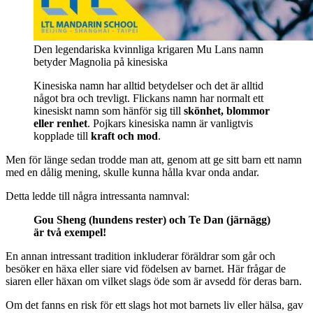
Den legendariska kvinnliga krigaren Mu Lans namn
betyder Magnolia på kinesiska
Kinesiska namn har alltid betydelser och det är alltid
något bra och trevligt. Flickans namn har normalt ett
kinesiskt namn som hänför sig till
skönhet, blommor
eller renhet
. Pojkars kinesiska namn är vanligtvis
kopplade till
kraft och mod
.
Men för länge sedan trodde man att, genom att ge sitt barn ett namn
med en dålig mening, skulle kunna hålla kvar onda andar.
Detta ledde till några intressanta namnval:
Gou Sheng (hundens rester) och Te Dan (järnägg)
är två exempel!
En annan intressant tradition inkluderar föräldrar som går och
besöker en häxa eller siare vid födelsen av barnet. Här frågar de
siaren eller häxan om vilket slags öde som är avsedd för deras barn.
Om det fanns en risk för ett slags hot mot barnets liv eller hälsa, gav