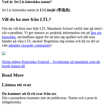
Vad är Jet Lis kinesiska namn?
Jet Lis kinesiska namn är
Lǐ Liánjié (李连杰)
.
Vill du ha mer från LTL?
Om du vill höra mer från LTL Mandarin School varför inte gå med i
vår e-postlista. Vi ger massor av praktisk information om att
lära sig
kinesiska
, användbara appar för att lära sig språket och allt som
händer på våra LTL-skolor! Registrera dig nedan och bli en del av
vårt
ständigt växande community
!
Nästa inlägg
Kinesiska Svärord – Svordomar på mandarin som du
borde känna till
Read More
Lämna ett svar
Du kommer att få ett svar från oss
Din e-postadress kommer inte att publiceras. Namn och e-post är
obligatoriska.